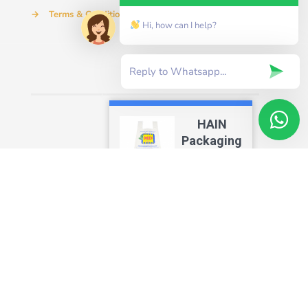
→
Terms & Condition
Hi, how can I help?
HAIN
Packaging
SDN BHD
Copyright
2012-2026 |
4.7
HAIN ®
Packaging |
All Rights
Reserved