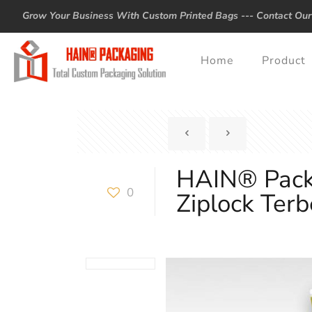
Grow Your Business With Custom Printed Bags ---
Contact Our
Home
Product
HAIN® Packa
0
Ziplock Terb