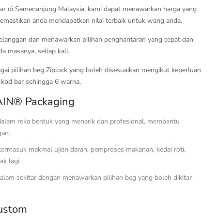
besar di Semenanjung Malaysia, kami dapat menawarkan harga yang
memastikan anda mendapatkan nilai terbaik untuk wang anda.
elanggan dan menawarkan pilihan penghantaran yang cepat dan
a masanya, setiap kali.
gai pilihan beg Ziplock yang boleh disesuaikan mengikut keperluan
n kod bar sehingga 6 warna.
HAIN® Packaging
 dalam reka bentuk yang menarik dan profesional, membantu
gan.
 termasuk makmal ujian darah, pemproses makanan, kedai roti,
k lagi.
 alam sekitar dengan menawarkan pilihan beg yang boleh dikitar
Custom