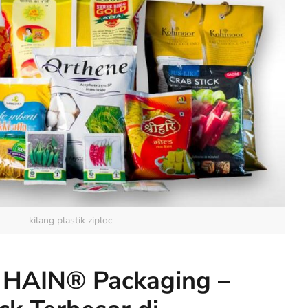
kilang plastik ziploc
 HAIN® Packaging –