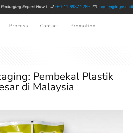
 Packaging Expert Now !
+60-11 6987 2289
enquiry@logosendi
Process
Contact
Promotion
ging: Pembekal Plastik
esar di Malaysia